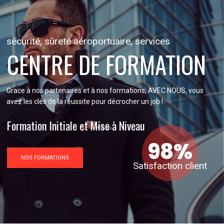
sécurité, sûreté aéroportuaire, services
CENTRE DE FORMATION
Grace à nos partenaires et à nos formations, AVEC NOUS, vous
avez les clés de la réussite pour décrocher un job !
Formation Initiale et Mise à Niveau
9
8
%
NOS FORMATIONS
Satisfaction client