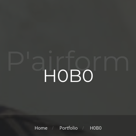
P'airform
H0B0
Home
Portfolio
H0B0