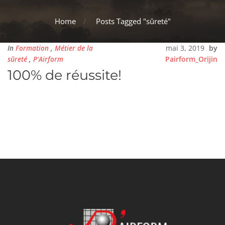
Home
Posts Tagged "sûreté"
In
Formation
,
Métier de la
mai 3, 2019
by
sûreté
,
P'Airform
Pairform_Orijin
100% de réussite!