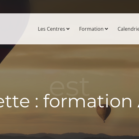
Les Centres
Formation
Calendri
est
tte :
formatio