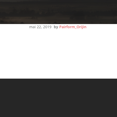
mai 22, 2019
by
Pairform_Orijin