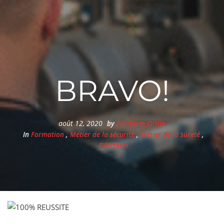
BRAVO!
août 12, 2020
by
Pairform_Orijin
In
Formation
,
Métier de la sécurité
,
Métier de la sûreté
,
P'Airform